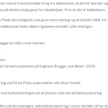
er som et transitområde til og fra København, så derfor skal der og
us på mindst mulig gene for lokalmiljøet. Vi er en del af København.
s Plads den mulighed, som giver mest mening og de bedste vilkår for
trafikken kan ledes sikkert igennem området i alle retninger.
ægge en stibro over havnen:
.
oen.
ært til metrostationen på Enghave Brygge, som åbner i 2024
ing ved Sirius Plads understøtter alle disse formål.
rivej Syd beslutningen om at placere stibroen på denne placering
tibro på den planlagte, anbefalede placering i vores område, så har d