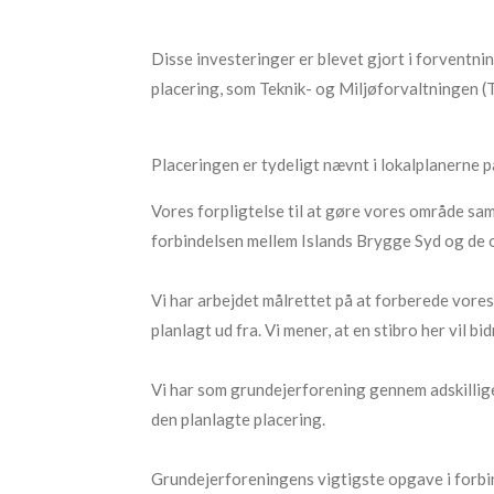
Disse investeringer er blevet gjort i forventnin
placering, som Teknik- og Miljøforvaltningen (T
Placeringen er tydeligt nævnt i lokalplanerne 
Vores forpligtelse til at gøre vores område s
forbindelsen mellem Islands Brygge Syd og de 
Vi har arbejdet målrettet på at forberede vore
planlagt ud fra. Vi mener, at en stibro her vil
Vi har som grundejerforening gennem adskillig
den planlagte placering.
Grundejerforeningens vigtigste opgave i forbin