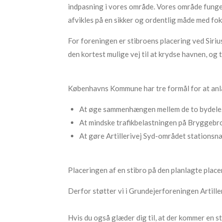
indpasning i vores område. Vores område funger
afvikles på en sikker og ordentlig måde med fok
For foreningen er stibroens placering ved Siriu
den kortest mulige vej til at krydse havnen, og 
Københavns Kommune har tre formål for at anl
At øge sammenhængen mellem de to bydele
At mindske trafikbelastningen på Bryggebr
At gøre Artillerivej Syd-området stationsn
Placeringen af en stibro på den planlagte placer
Derfor støtter vi i Grundejerforeningen Artille
Hvis du også glæder dig til, at der kommer en s