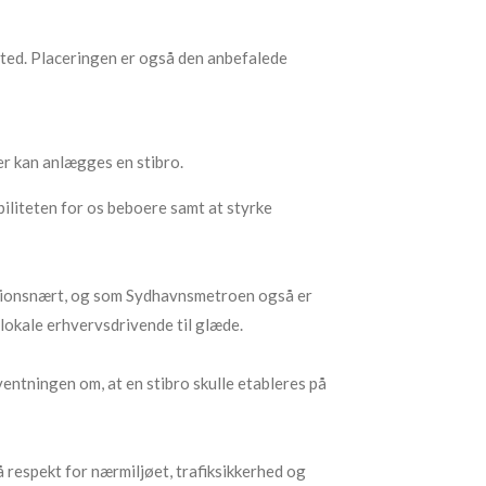
e sted. Placeringen er også den anbefalede
er kan anlægges en stibro.
liteten for os beboere samt at styrke
stationsnært, og som Sydhavnsmetroen også er
 lokale erhvervsdrivende til glæde.
ntningen om, at en stibro skulle etableres på
 respekt for nærmiljøet, trafiksikkerhed og