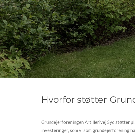
Hvorfor støtter Grun
Grundejerforeningen Artillerivej Syd støtter pl
investeringer, som vi som grundejerforening har