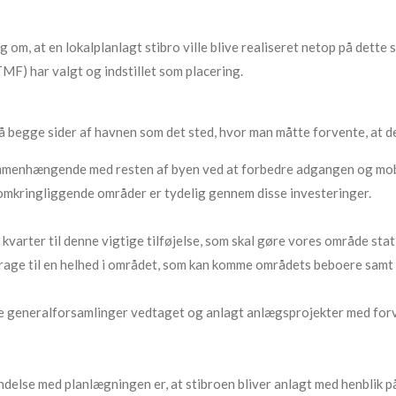
g om, at en lokalplanlagt stibro ville blive realiseret netop på dett
MF) har valgt og indstillet som placering.
på begge sider af havnen som det sted, hvor man måtte forvente, at d
ammenhængende med resten af byen ved at forbedre adgangen og mobi
omkringliggende områder er tydelig gennem disse investeringer.
s kvarter til denne vigtige tilføjelse, som skal gøre vores område 
 bidrage til en helhed i området, som kan komme områdets beboere samt
e generalforsamlinger vedtaget og anlagt anlægsprojekter med forve
delse med planlægningen er, at stibroen bliver anlagt med henblik på