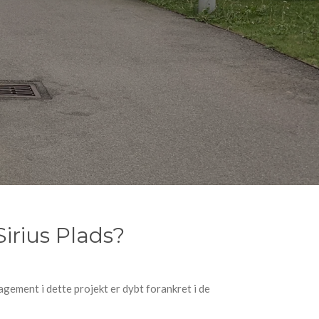
irius Plads?
agement i dette projekt er dybt forankret i de