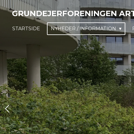
Spring
GRUNDEJERFORENINGEN ARTI
til
hovedindhold
STARTSIDE
NYHEDER / INFORMATION