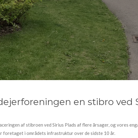
dejerforeningen en stibro ved S
aceringen af stibroen ved Sirius Plads af flere årsager, og vores eng
 foretaget i områdets infrastruktur over de sidste 10 år.