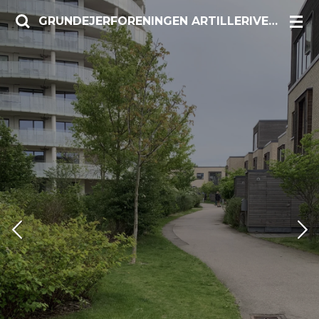
Spring
GRUNDEJERFORENINGEN ARTILLERIVEJ SYD
til
hovedindhold