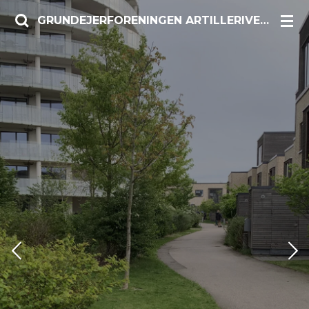
Spring
GRUNDEJERFORENINGEN ARTILLERIVEJ SYD
til
hovedindhold