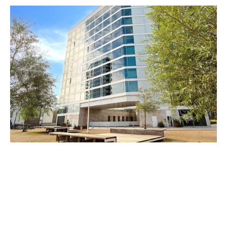
© 2026 - Grundejerforeningen Artillerivej Syd - CVR:
32423345 -
C/O DEAS A/S -
Bellidavej 20 - 2500 Valby
Indholdet er med forbehold for fejl og mangler på sitet.