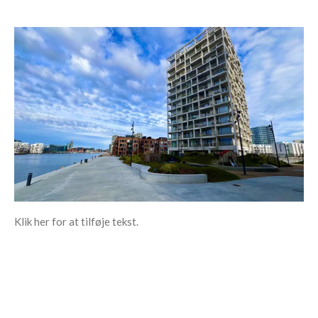
Klik her for at tilføje tekst.
© 2026 - Grundejerforeningen Artillerivej Syd - CVR:
32423345 -
C/O DEAS A/S -
Bellidavej 20 - 2500 Valby