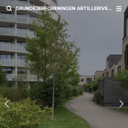
Spring
GRUNDEJERFORENINGEN ARTILLERIVEJ SYD
til
hovedindhold